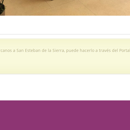
ercanos a San Esteban de la Sierra, puede hacerlo a través del Porta